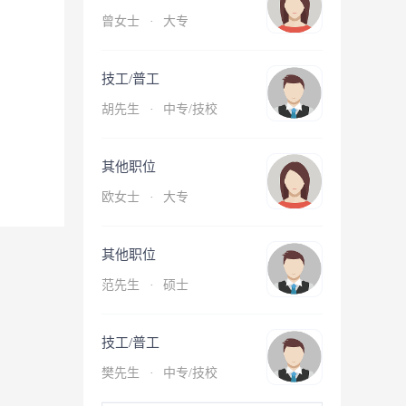
曾女士
·
大专
技工/普工
胡先生
·
中专/技校
其他职位
欧女士
·
大专
其他职位
范先生
·
硕士
技工/普工
樊先生
·
中专/技校