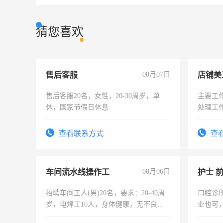
猜您喜欢
售后客服
08月07日
店铺美
售后客服20名，女性，20-30周岁，单
主要工
休，国家节假日休息
处理工
作时间
查看联系方式
查
车间流水线操作工
08月06日
护士 
招聘车间工人(男)20名，要求：20-40周
口腔诊
岁，电焊工10人，身体健康，无不良嗜
业也可
好。薪资：4500-7000元，标准八人间住
强。面