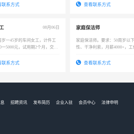
看联系方式
查看联系方式
工
08月06日
家庭保洁师
周岁一45岁的车间女工，计件工
家庭保洁师。要求：50周岁以
00一5000元，试用期2个月，交五
性、干净利索，月薪4000+，
年薪假，年底福利
时间灵活，不需坐班，适合宝
太太等。
看联系方式
查看联系方式
信息
招聘资讯
发布简历
企业入驻
会员中心
法律申明
们