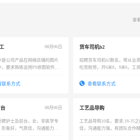
查
工
08月06日
货车司机b2
作是公司产品在网络店铺的图片
招聘货车司机b2数名，带从业
作，要求熟练运用PS修图软件,工
吃苦耐劳，开6米8，9米6，工
每天8小时，待遇优厚。
看联系方式
查看联系方式
前台
08月06日
工艺品导购
所聘护士及前台，女，非医学专
工艺品导购10名，要求;18-35
，形象好，气质佳，沟通能力
佳，沟通能力强，有团队合作
试，周日休息。
上进心，有工作经验者优先！