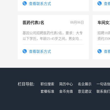
宿，免费发放劳保用品，两班倒，每月
查看联系方式
查
25号准时发放工资，工作时间10小时
医药代表2名
08月06日
车间女
基因公司招聘医药代表2名，要求：大专
招聘18
以下学历，年龄25-45岁之间，男女均
资约35
可，需要具有营销经验，从事过医药代
险，有
表或者有医学资质的优先，底薪+绩效，
查看联系方式
查
交五险。
栏目导航:
职位搜索
简历中心
名企展示
一句话
套餐标准
金币充值
意见建议
联系我