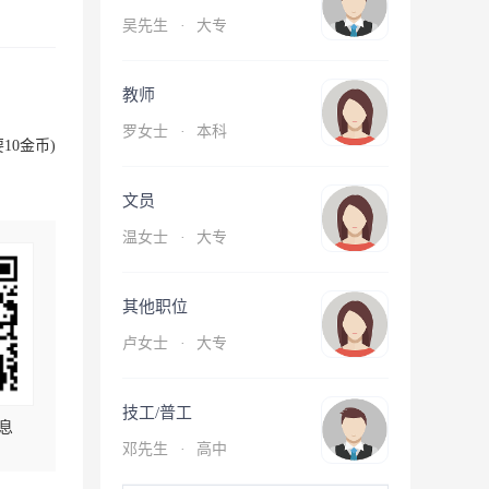
吴先生
·
大专
教师
罗女士
·
本科
10金币)
文员
温女士
·
大专
其他职位
卢女士
·
大专
技工/普工
息
邓先生
·
高中