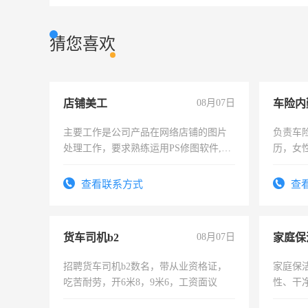
猜您喜欢
店铺美工
08月07日
车险内
主要工作是公司产品在网络店铺的图片
负责车
处理工作，要求熟练运用PS修图软件,工
历，女性
作时间每天8小时，待遇优厚。
操作，
试用期1
查看联系方式
查
货车司机b2
08月07日
家庭保
招聘货车司机b2数名，带从业资格证，
家庭保
吃苦耐劳，开6米8，9米6，工资面议
性、干净
时间灵