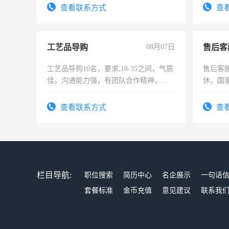
太太等
查看联系方式
查
工艺品导购
08月07日
售后客
工艺品导购10名，要求;18-35之间，气质
售后客服
佳，沟通能力强，有团队合作精神，有
休，国
上进心，有工作经验者优先！
查看联系方式
查
栏目导航:
职位搜索
简历中心
名企展示
一句话
套餐标准
金币充值
意见建议
联系我