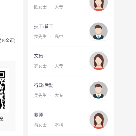
欧女士
·
大专
技工/普工
罗先生
·
高中
10金币)
文员
罗女士
·
大专
行政/后勤
吴先生
·
大专
教师
息
俞女士
·
本科