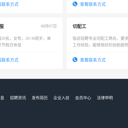
。
看联系方式
查看联系方式
服
08月07日
切配工
20名，女性，20-30周岁，单
饭店招聘专业切配工两名，要
家节假日休息
工作经验，能够很好的协助厨
作。包吃住，每月有公休，工资35
4500。
看联系方式
查看联系方式
信息
招聘资讯
发布简历
企业入驻
会员中心
法律申明
们