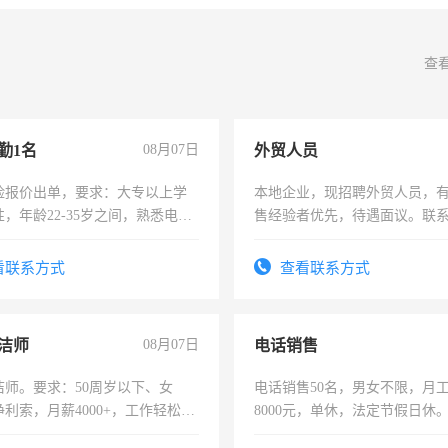
查
勤1名
08月07日
外贸人员
险报价出单，要求：大专以上学
本地企业，现招聘外贸人员，
，年龄22-35岁之间，熟悉电脑
售经验者优先，待遇面议。联
工作态度认真，具有团队精神，
-3个月，转正后交纳五险，
看联系方式
查看联系方式
洁师
08月07日
电话销售
洁师。要求：50周岁以下、女
电话销售50名，男女不限，月工资
利索，月薪4000+，工作轻松，
8000元，单休，法定节假日休
活，不需坐班，适合宝妈、全职